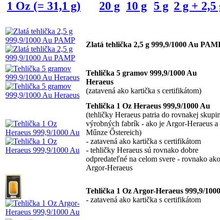
1 Oz (= 31,1 g)
20 g
10 g
5 g
2 g + 2,5
Zlatá tehlička 2,5 g 999,9/1000 Au PAM
Tehlička 5 gramov 999,9/1000 Au
Heraeus
(zatavená ako kartička s certifikátom)
Tehlička 1 Oz Heraeus 999,9/1000 Au
(tehličky Heraeus patria do rovnakej skupi
výrobných fabrík - ako je Argor-Heraeus a 
Műnze Őstereich)
- zatavená ako kartička s certifikátom
- tehličky Heraeus sú rovnako dobre
odpredateľné na celom svere - rovnako ak
Argor-Heraeus
Tehlička 1 Oz Argor-Heraeus 999,9/100
- zatavená ako kartička s certifikátom