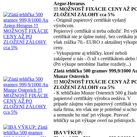
Argor-Heraeus
!!! MOŽNOSŤ FIXÁCIE CENY AŽ P
ZLOŽENÍ ZÁLOHY cca 5%
- Originál papierový certifikát vydaný
výrobcom.
Pepierový certifikát si treba odložiť. Pri v
certifikát nie je úplne nutný, bez certikátu j
však zrážka 70,- EURO z aktuálnej výkup
ceny.
- Vykupujeme aj tehličky, ktoré neboli
zakúpené u nás - či už s certifikátom alebo 
(Pri výkupe nerobíme žiadne rozdiely...)
Zlatá tehlička 500 gramov 999,9/1000 A
Munze Ostereich
!!! MOŽNOSŤ FIXÁCIE CENY AŽ P
ZLOŽENÍ ZÁLOHY cca 5%
- K tehličkám Munze Ostereich 500 g žiad
papierové certifikáty výrobca nedáva. V
prípade záujmu vám papierový certifikát v
naša firma, ten však nie je potrebné si uch
a nemusíte ho mať pri výkupe. Pravosť
tehličky sa pri výkupe overí na prístrojoch.
IBA VÝKUP: