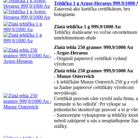
Tehlička 1 g Argor-Heraeus 999,9/1000 
Zatavená ako kartička certifikátom, bez
hologramu
Zlatá tehlička 1 g 999,9/1000 Au
Tehličky dodávame vo voľne otvoritelnom
umelohmotnom obale
Zlatá tehla 250 gramov 999,9/1000 Au
- Argor-Heraeus
- Originál papierový certifikát vydaný
výrobcom
Zlatá tehla 250 gramov 999,9/1000 Au
- Munze Osterreich
- k tehličkám Munze Ostereich 250 g a vyš
sa žiadne papierové certifikáty výrobcom
nevydávajú.
Certifikát pravosti vám vyrobí naša firma, a
nemusíte si ho odložiť. Pri výkupe sa
jednoducho skontroľuje pravosť a to je vše
- Samozrejme vykupujeme aj tehličky ktor
neboli zakúpené u nás a neuplatňujeme žia
zrážky.