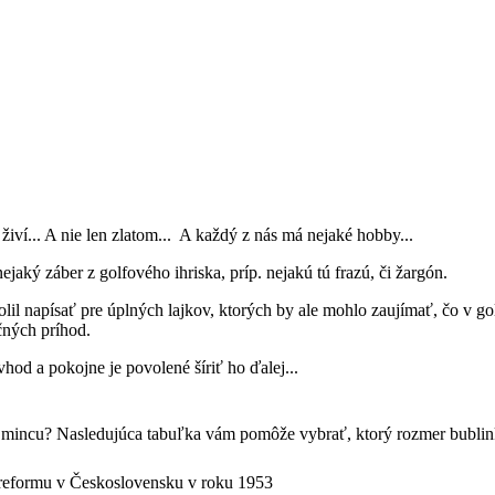
živí... A nie len zlatom... A každý z nás má nejaké hobby...
nejaký záber z golfového ihriska, príp. nejakú tú frazú, či žargón.
il napísať pre úplných lajkov, ktorých by ale mohlo zaujímať, čo v go
čných príhod.
hod a pokojne je povolené šíriť ho ďalej...
 mincu? Nasledujúca tabuľka vám pomôže vybrať, ktorý rozmer bublink
reformu v Československu v roku 1953