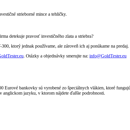
vestičné strieborné mince a tehličky.
ma detekuje pravosť investičného zlata a striebra?
GT-300, ktorý jednak používame, ale zároveň ich aj ponúkame na predaj.
ldTester.eu
. Otázky a objednávky smerujte na:
info@GoldTester.eu
00 Eurové bankovky sú vyrobené zo špeciálnych vlákien, ktoré fungujú 
 anglickom jazyku, v ktorom nájdete ďalšie podrobnosti.