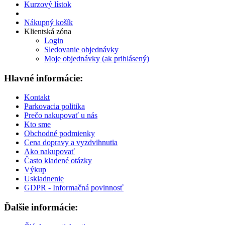
Kurzový lístok
Nákupný košík
Klientská zóna
Login
Sledovanie objednávky
Moje objednávky (ak prihlásený)
Hlavné informácie:
Kontakt
Parkovacia politika
Prečo nakupovať u nás
Kto sme
Obchodné podmienky
Cena dopravy a vyzdvihnutia
Ako nakupovať
Často kladené otázky
Výkup
Uskladnenie
GDPR - Informačná povinnosť
Ďalšie informácie: