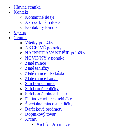
Hlavná stránka
Kontakt
Kontaktné údaje
Ako sa k nám dostať
Kontaktný fomulár
Výkup
Cenník
Všetky položky
AKCIOVÉ položky
NAJPREDÁVANEJŠIE položky
NOVINKY v ponuke
Zlaté mince
Zlaté tehličky
Zlaté mince - Rakúsko
Zlaté mince Lunar
Strieborné mince
Strieborné tehličky
Strieborné mince Lunar
Platinové mince a tehličky
Špeciálne mince a tehličky
Darčekové predmety
Doplnkový tovar
Archív
Archív - Au mince