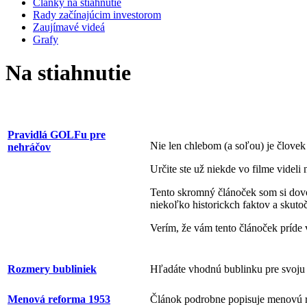
Články na stiahnutie
Rady začínajúcim investorom
Zaujímavé videá
Grafy
Na stiahnutie
Pravidlá GOLFu pre
Nie len chlebom (a soľou) je človek 
nehráčov
Určite ste už niekde vo filme videli 
Tento skromný článoček som si dovol
niekoľko historickch faktov a skuto
Verím, že vám tento článoček príde v
Rozmery bubliniek
Hľadáte vhodnú bublinku pre svoju
Menová reforma 1953
Článok podrobne popisuje menovú 