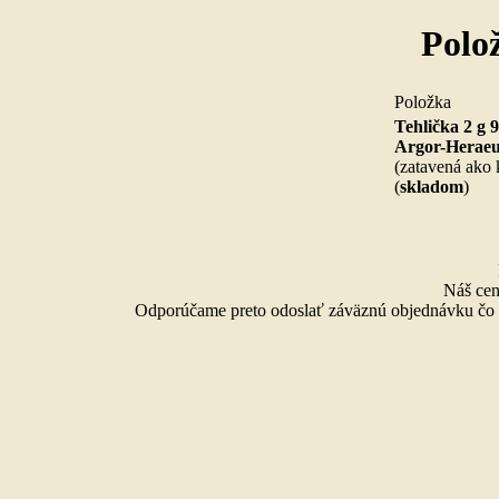
Polo
Po
Tehlička 2 g 
Argor-Herae
(zatavená ako k
(
skladom
)
Náš cen
Odporúčame preto odoslať záväznú objednávku čo n