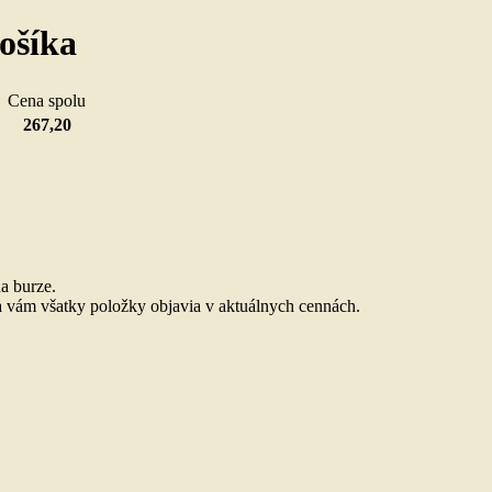
ošíka
u
Cena spolu
267,20
.
a burze.
 vám všatky položky objavia v aktuálnych cennách.