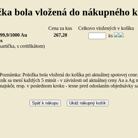
žka bola vložená do nákupného k
ložka
Cena za kus
Celkovo vložených v košík
999,9/1000 Au
267,20
ks
us
artička, s certifikátom)
Poznámka: Položka bola vložená do košíka pri aktuálnej spotovej cene
ník sa mení každých 5 minút - v závislosti od aktuálnej ceny Au a Ag n
ajskôr, resp. v poslednom kroku - tesne pred odoslaním objednávky sa