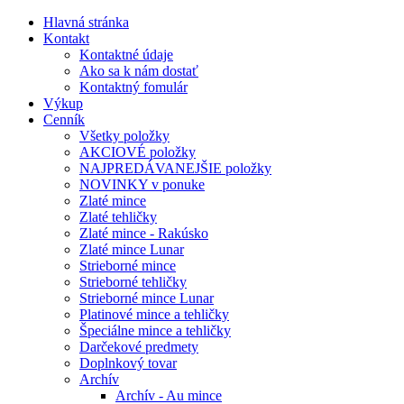
Hlavná stránka
Kontakt
Kontaktné údaje
Ako sa k nám dostať
Kontaktný fomulár
Výkup
Cenník
Všetky položky
AKCIOVÉ položky
NAJPREDÁVANEJŠIE položky
NOVINKY v ponuke
Zlaté mince
Zlaté tehličky
Zlaté mince - Rakúsko
Zlaté mince Lunar
Strieborné mince
Strieborné tehličky
Strieborné mince Lunar
Platinové mince a tehličky
Špeciálne mince a tehličky
Darčekové predmety
Doplnkový tovar
Archív
Archív - Au mince