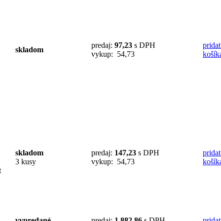
predaj:
97,23
s DPH
prida
skladom
vykup: 54,73
košík
skladom
predaj:
147,23
s DPH
prida
3 kusy
vykup: 54,73
košík
t
vypredané
predaj:
1 882,86
s DPH
prida