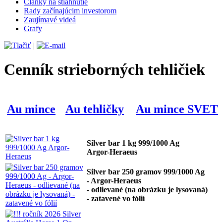
Články na stiahnutie
Rady začínajúcim investorom
Zaujímavé videá
Grafy
|
Cenník strieborných tehličiek
Au mince
Au tehličky
Au mince SVET
Silver bar 1 kg 999/1000 Ag
Argor-Heraeus
Silver bar 250 gramov 999/1000 Ag
- Argor-Heraeus
- odlievané (na obrázku je lysovaná)
- zatavené vo fólií