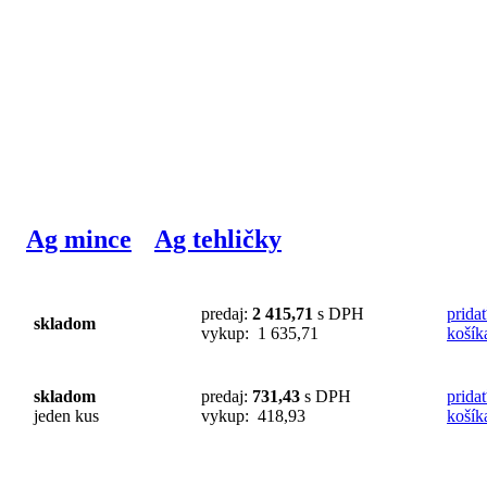
Ag mince
Ag tehličky
predaj:
2 415,71
s DPH
prida
skladom
vykup: 1 635,71
košík
skladom
predaj:
731,43
s DPH
prida
jeden kus
vykup: 418,93
košík