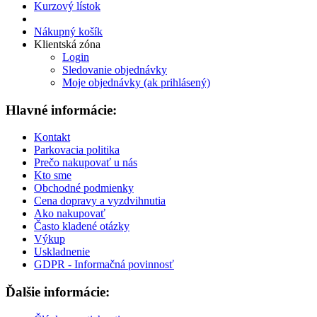
Kurzový lístok
Nákupný košík
Klientská zóna
Login
Sledovanie objednávky
Moje objednávky (ak prihlásený)
Hlavné informácie:
Kontakt
Parkovacia politika
Prečo nakupovať u nás
Kto sme
Obchodné podmienky
Cena dopravy a vyzdvihnutia
Ako nakupovať
Často kladené otázky
Výkup
Uskladnenie
GDPR - Informačná povinnosť
Ďalšie informácie: