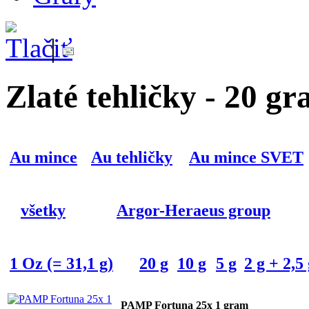
|
Zlaté tehličky - 20 g
Au mince
Au tehličky
Au mince SVET
všetky
Argor-Heraeus group
1 Oz (= 31,1 g)
20 g
10 g
5 g
2 g + 2,5
PAMP Fortuna 25x 1 gram