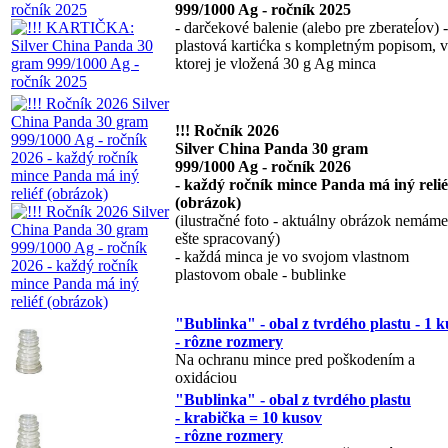
999/1000 Ag - ročník 2025
- darčekové balenie (alebo pre zberateĺov) -
plastová kartićka s kompletným popisom, v
ktorej je vložená 30 g Ag minca
!!! Ročník 2026
Silver China Panda 30 gram
999/1000 Ag - ročník 2026
- každý ročník mince Panda má iný relié
(obrázok)
(ilustračné foto - aktuálny obrázok nemáme
ešte spracovaný)
- každá minca je vo svojom vlastnom
plastovom obale - bublinke
"Bublinka" - obal z tvrdého plastu - 1 k
- rôzne rozmery
Na ochranu mince pred poškodením a
oxidáciou
"Bublinka" - obal z tvrdého plastu
- krabička = 10 kusov
- rôzne rozmery