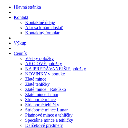
Hlavná stránka
Kontakt
Kontaktné údaje
Ako sa k nám dostať
Kontaktný fomulár
Výkup
Cenník
Všetky položky
AKCIOVÉ položky
NAJPREDÁVANEJŠIE položky
NOVINKY v ponuke
Zlaté mince
Zlaté tehličky
Zlaté mince - Rakúsko
Zlaté mince Lunar
Strieborné mince
Strieborné tehličky
Strieborné mince Lunar
Platinové mince a tehličky
Špeciálne mince a tehličky
Darčekové predmety