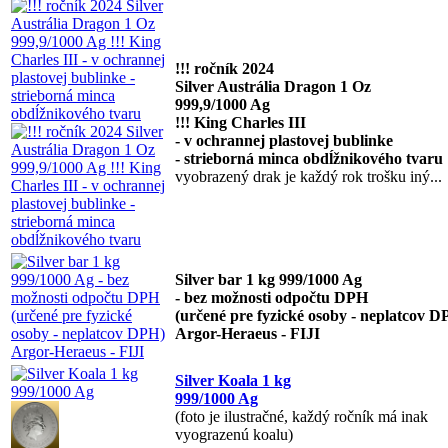
!!! ročník 2024
Silver Austrália Dragon 1 Oz
999,9/1000 Ag
!!! King Charles III
- v ochrannej plastovej bublinke
- strieborná minca obdĺžnikového tvaru
vyobrazený drak je každý rok trošku iný...
Silver bar 1 kg 999/1000 Ag
- bez možnosti odpočtu DPH
(určené pre fyzické osoby - neplatcov D
Argor-Heraeus - FIJI
Silver Koala 1 kg
999/1000 Ag
(foto je ilustračné, každý ročník má inak
vyograzenú koalu)