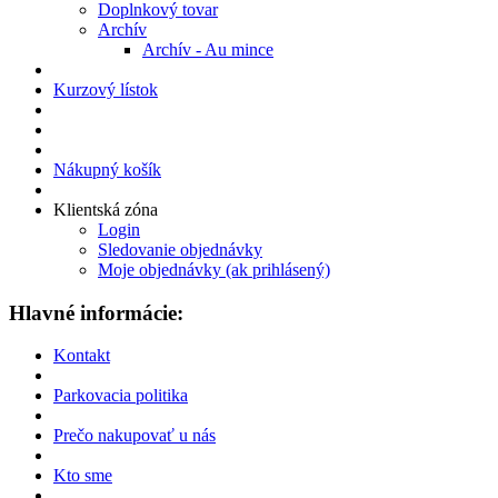
Doplnkový tovar
Archív
Archív - Au mince
Kurzový lístok
Nákupný košík
Klientská zóna
Login
Sledovanie objednávky
Moje objednávky (ak prihlásený)
Hlavné informácie:
Kontakt
Parkovacia politika
Prečo nakupovať u nás
Kto sme