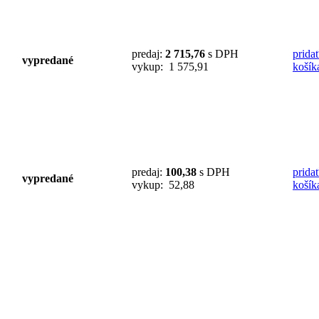
predaj:
2 715,76
s DPH
prida
vypredané
vykup: 1 575,91
košík
predaj:
100,38
s DPH
prida
vypredané
vykup: 52,88
košík