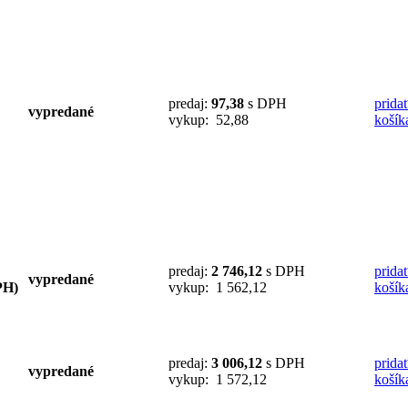
predaj:
97,38
s DPH
prida
vypredané
vykup: 52,88
košík
predaj:
2 746,12
s DPH
prida
vypredané
PH)
vykup: 1 562,12
košík
predaj:
3 006,12
s DPH
prida
vypredané
vykup: 1 572,12
košík