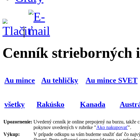
|
Cenník strieborných 
Au mince
Au tehličky
Au mince SVET
všetky
Rakúsko
Kanada
Austrá
Upozornenie:
Uvedený cenník je online prepojený na burzu, takže 
pokynov uvedených v rubrike "
Ako nakupovať
".
Výkup:
V prípade odkupu sa vám budeme snažiť dať čo najvýh
členmi. Preto odkupné ceny neuvádzame a v prípade 