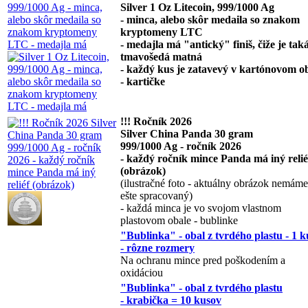
Silver 1 Oz Litecoin, 999/1000 Ag
- minca, alebo skôr medaila so znakom
kryptomeny LTC
- medajla má "antický" finiš, čiže je tak
tmavošedá matná
- každý kus je zatavevý v kartónovom o
- kartičke
!!! Ročník 2026
Silver China Panda 30 gram
999/1000 Ag - ročník 2026
- každý ročník mince Panda má iný relié
(obrázok)
(ilustračné foto - aktuálny obrázok nemáme
ešte spracovaný)
- každá minca je vo svojom vlastnom
plastovom obale - bublinke
"Bublinka" - obal z tvrdého plastu - 1 k
- rôzne rozmery
Na ochranu mince pred poškodením a
oxidáciou
"Bublinka" - obal z tvrdého plastu
- krabička = 10 kusov