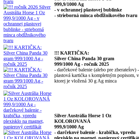
999,9/1000 Ag
- v ochrannej plastovej bublinke
- strieborná minca obdĺžnikového tvaru
!!! KARTIČKA:
Silver China Panda 30 gram
999/1000 Ag - ročník 2025
- darčekové balenie (alebo pre zberateĺov) -
plastová kartićka s kompletným popisom, v
ktorej je vložená 30 g Ag minca
Silver Austrália Horse 1 Oz
KOLOROVANÁ
999,9/1000 Ag
- darčekové balenie - krabička, vpredu
plexisklo na magnet, papierový certifiká