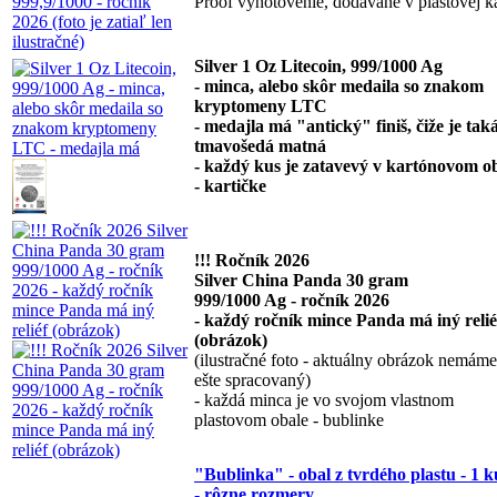
Proof vyhotovenie, dodávané v plastovej ka
Silver 1 Oz Litecoin, 999/1000 Ag
- minca, alebo skôr medaila so znakom
kryptomeny LTC
- medajla má "antický" finiš, čiže je tak
tmavošedá matná
- každý kus je zatavevý v kartónovom o
- kartičke
!!! Ročník 2026
Silver China Panda 30 gram
999/1000 Ag - ročník 2026
- každý ročník mince Panda má iný relié
(obrázok)
(ilustračné foto - aktuálny obrázok nemáme
ešte spracovaný)
- každá minca je vo svojom vlastnom
plastovom obale - bublinke
"Bublinka" - obal z tvrdého plastu - 1 k
- rôzne rozmery