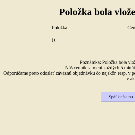
Položka bola vlož
Položka
Ce
()
Poznámka: Položka bola vlože
Náš cenník sa mení každých 5 minút 
Odporúčame preto odoslať záväznú objednávku čo najskôr, resp. v p
v ak