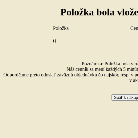
Položka bola vlož
Položka
Ce
()
Poznámka: Položka bola vlože
Náš cenník sa mení každých 5 minút 
Odporúčame preto odoslať záväznú objednávku čo najskôr, resp. v p
v ak