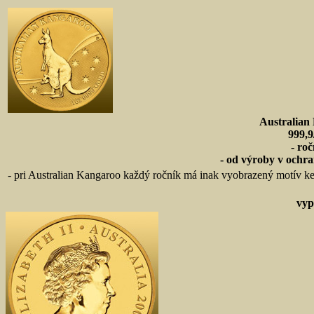
Australian
999,9
- ro
- od výroby v ochra
- pri Australian Kangaroo každý ročník má inak vyobrazený motív keng
vyp