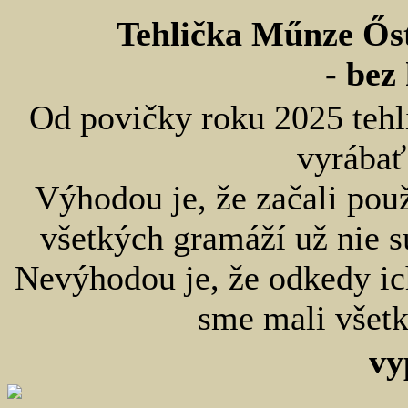
Tehlička Műnze Őst
- bez
Od povičky roku 2025 tehl
vyrábať
Výhodou je, že začali použ
všetkých gramáží už nie s
Nevýhodou je, že odkedy ic
sme mali všet
vy