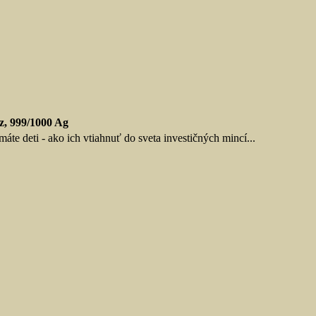
z, 999/1000 Ag
áte deti - ako ich vtiahnuť do sveta investičných mincí...