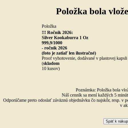
Položka bola vlož
Položka
!!! Ročník 2026:
Silver Kookaburra 1 Oz
999,9/1000
- ročník 2026
(foto je zatiaľ len ilustračné)
Proof vyhotovenie, dodávané v plastovej kapsli
(
skladom
10 kusov)
Poznámka: Položka bola vlože
Náš cenník sa mení každých 5 minút 
Odporúčame preto odoslať záväznú objednávku čo najskôr, resp. v p
v ak