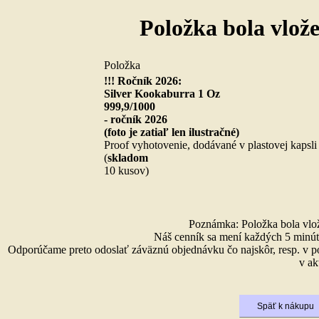
Položka bola vlož
Položka
!!! Ročník 2026:
Silver Kookaburra 1 Oz
999,9/1000
- ročník 2026
(foto je zatiaľ len ilustračné)
Proof vyhotovenie, dodávané v plastovej kapsli
(
skladom
10 kusov)
Poznámka: Položka bola vlože
Náš cenník sa mení každých 5 minút 
Odporúčame preto odoslať záväznú objednávku čo najskôr, resp. v p
v ak