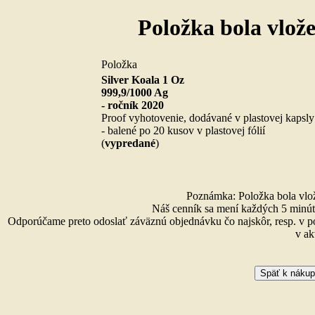
Položka bola vlož
Položka
Silver Koala 1 Oz
999,9/1000 Ag
- ročník 2020
Proof vyhotovenie, dodávané v plastovej kapsly
- balené po 20 kusov v plastovej fólií
(
vypredané
)
Poznámka: Položka bola vlože
Náš cenník sa mení každých 5 minút 
Odporúčame preto odoslať záväznú objednávku čo najskôr, resp. v p
v ak