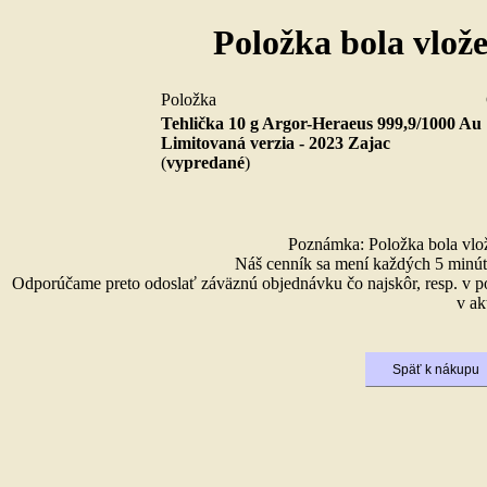
Položka bola vlož
Položka
Tehlička 10 g Argor-Heraeus 999,9/1000 Au
Limitovaná verzia - 2023 Zajac
(
vypredané
)
Poznámka: Položka bola vlože
Náš cenník sa mení každých 5 minút 
Odporúčame preto odoslať záväznú objednávku čo najskôr, resp. v p
v ak