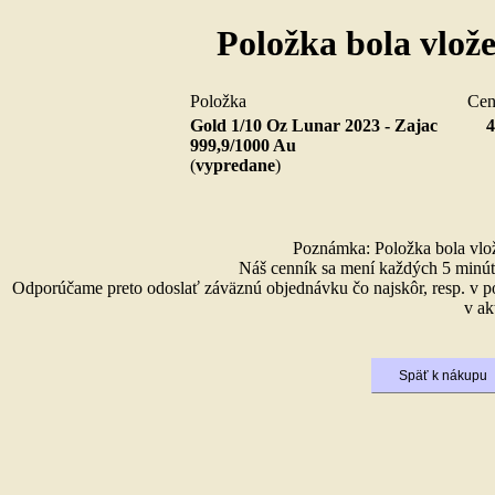
Položka bola vlož
Položka
Ce
Gold 1/10 Oz Lunar 2023 - Zajac
4
999,9/1000 Au
(
vypredane
)
Poznámka: Položka bola vlože
Náš cenník sa mení každých 5 minút 
Odporúčame preto odoslať záväznú objednávku čo najskôr, resp. v p
v ak