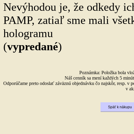
Nevýhodou je, že odkedy ich
PAMP, zatiaľ sme mali všet
hologramu
(
vypredané
)
Poznámka: Položka bola vlože
Náš cenník sa mení každých 5 minút 
Odporúčame preto odoslať záväznú objednávku čo najskôr, resp. v p
v ak