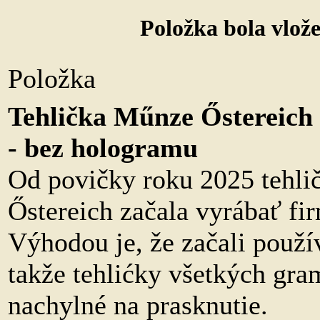
Položka bola vlož
Polo
Tehlička Műnze Őstereich 
- bez hologramu
Od povičky roku 2025 tehli
Őstereich začala vyrábať f
Výhodou je, že začali použív
takže tehlićky všetkých gram
nachylné na prasknutie.