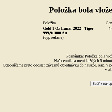
Položka bola vlož
Položka
Ce
Gold 1 Oz Lunar 2022 - Tiger
4 
999,9/1000 Au
(
vypredane
)
Poznámka: Položka bola vlože
Náš cenník sa mení každých 5 minút 
Odporúčame preto odoslať záväznú objednávku čo najskôr, resp. v p
v ak