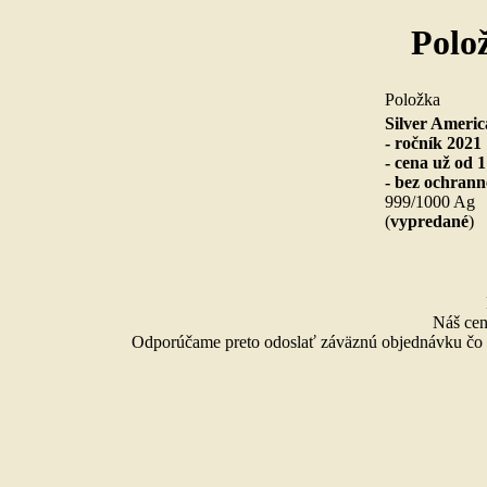
Polo
Po
Silver Americ
- ročník 2021
- cena už od 
- bez ochrann
999/1000 Ag
(
vypredané
Náš cen
Odporúčame preto odoslať záväznú objednávku čo n