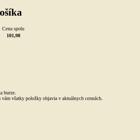
ošíka
u
Cena spolu
101,98
.
a burze.
 vám všatky položky objavia v aktuálnych cennách.