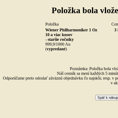
Položka bola vlož
Položka
Ce
Wiener Philharmoniker 1 Oz
3 
10 a viac kusov
- staršie ročníky
999,9/1000 Au
(
vypredané
)
Poznámka: Položka bola vlože
Náš cenník sa mení každých 5 minút 
Odporúčame preto odoslať záväznú objednávku čo najskôr, resp. v p
v ak