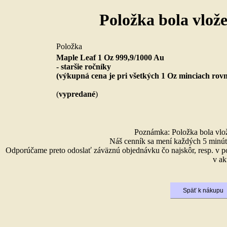
Položka bola vlož
Položka
Maple Leaf 1 Oz 999,9/1000 Au
- staršie ročníky
(výkupná cena je pri všetkých 1 Oz minciach rov
(
vypredané
)
Poznámka: Položka bola vlože
Náš cenník sa mení každých 5 minút 
Odporúčame preto odoslať záväznú objednávku čo najskôr, resp. v p
v ak