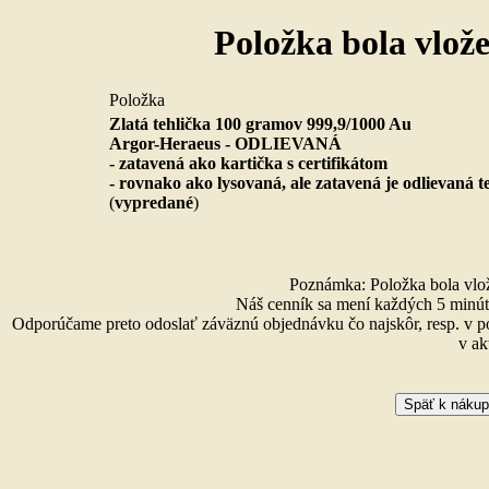
Položka bola vlož
Položka
Zlatá tehlička 100 gramov 999,9/1000 Au
Argor-Heraeus - ODLIEVANÁ
- zatavená ako kartička s certifikátom
- rovnako ako lysovaná, ale zatavená je odlievaná t
(
vypredané
)
Poznámka: Položka bola vlože
Náš cenník sa mení každých 5 minút 
Odporúčame preto odoslať záväznú objednávku čo najskôr, resp. v p
v ak