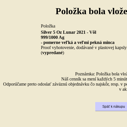
Položka bola vlož
Položka
Silver 5 Oz Lunar 2021 - Vôl
999/1000 Ag
- pomerne veľká a veľmi pekná minca
Proof vyhotovenie, dodávané v plastovej kapsly
(
vypredané
)
Poznámka: Položka bola vlože
Náš cenník sa mení každých 5 minút 
Odporúčame preto odoslať záväznú objednávku čo najskôr, resp. v p
v ak