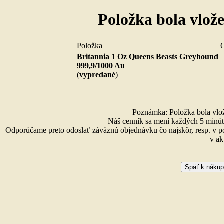
Položka bola vlož
Položka
Britannia 1 Oz Queens Beasts Greyhound
999,9/1000 Au
(
vypredané
)
Poznámka: Položka bola vlože
Náš cenník sa mení každých 5 minút 
Odporúčame preto odoslať záväznú objednávku čo najskôr, resp. v p
v ak