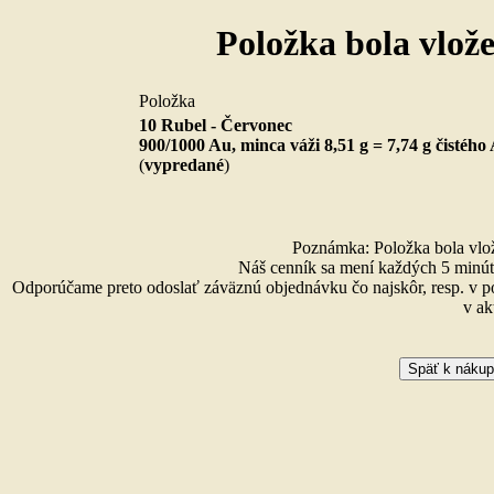
Položka bola vlož
Položka
10 Rubel - Červonec
900/1000 Au, minca váži 8,51 g = 7,74 g čistého
(
vypredané
)
Poznámka: Položka bola vlože
Náš cenník sa mení každých 5 minút 
Odporúčame preto odoslať záväznú objednávku čo najskôr, resp. v p
v ak