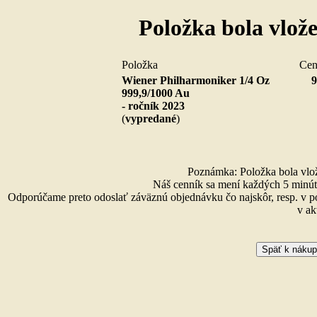
Položka bola vlož
Položka
Ce
Wiener Philharmoniker 1/4 Oz
9
999,9/1000 Au
- ročník 2023
(
vypredané
)
Poznámka: Položka bola vlože
Náš cenník sa mení každých 5 minút 
Odporúčame preto odoslať záväznú objednávku čo najskôr, resp. v p
v ak