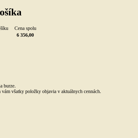
ošíka
košíku
Cena spolu
6 356,00
.
a burze.
 vám všatky položky objavia v aktuálnych cennách.