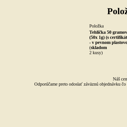
Polo
Pol
Tehlička 50 gramov
(50x 1g) (s certifik
- v pevnom plastov
(
skladom
2 kusy)
Náš cen
Odporúčame preto odoslať záväznú objednávku čo n