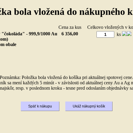
žka bola vložená do nákupného k
ožka
Cena za kus
Celkovo vložených v 
 "čokoláda" - 999,9/1000 Au
6 356,00
ks
átom)
om obale
Poznámka: Položka bola vložená do košíka pri aktuálnej spotovej cene
ník sa mení každých 5 minút - v závislosti od aktuálnej ceny Au a Ag n
ajskôr, resp. v poslednom kroku - tesne pred odoslaním objednávky sa