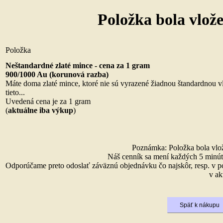
Položka bola vlož
Položka
Neštandardné zlaté mince - cena za 1 gram
900/1000 Au (korunová razba)
Máte doma zlaté mince, ktoré nie sú vyrazené žiadnou štandardnou
tieto...
Uvedená cena je za 1 gram
(
aktuálne iba výkup
)
Poznámka: Položka bola vlože
Náš cenník sa mení každých 5 minút 
Odporúčame preto odoslať záväznú objednávku čo najskôr, resp. v p
v ak