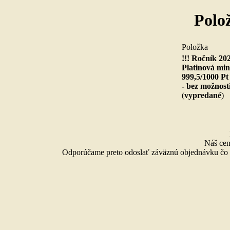
Polo
Po
!!! Ročník 20
Platinová mi
999,5/1000 Pt
- bez možnos
(
vypredané
Náš cen
Odporúčame preto odoslať záväznú objednávku čo n