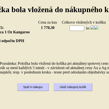
žka bola vložená do nákupného k
ložka
Cena za kus
Celkovo vložených v košík
25:
1 770,30
ks
nca 1 Oz Kangaroo
ti odpočtu DPH
)
Poznámka: Položka bola vložená do košíka pri aktuálnej spotovej cene
ník sa mení každých 5 minút - v závislosti od aktuálnej ceny Au a Ag n
ajskôr, resp. v poslednom kroku - tesne pred odoslaním objednávky sa