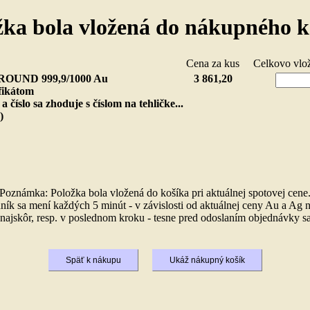
žka bola vložená do nákupného k
ka
Cena za kus
Celkovo vl
s ROUND 999,9/1000 Au
3 861,20
ifikátom
 a číslo sa zhoduje s číslom na tehličke...
)
Poznámka: Položka bola vložená do košíka pri aktuálnej spotovej cene
ník sa mení každých 5 minút - v závislosti od aktuálnej ceny Au a Ag n
ajskôr, resp. v poslednom kroku - tesne pred odoslaním objednávky sa