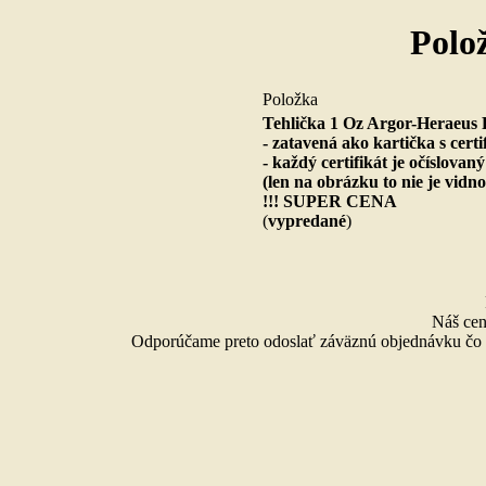
Polo
Polož
Tehlička 1 Oz Argor-Heraeu
- zatavená ako kartička s cert
- každý certifikát je očíslovaný
(len na obrázku to nie je vidno
!!! SUPER CENA
(
vypredané
)
Náš cen
Odporúčame preto odoslať záväznú objednávku čo n