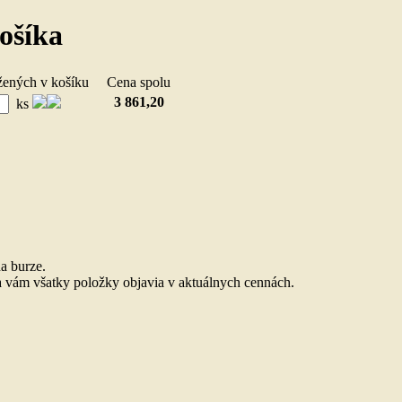
ošíka
ožených v košíku
Cena spolu
3 861,20
ks
.
a burze.
 vám všatky položky objavia v aktuálnych cennách.