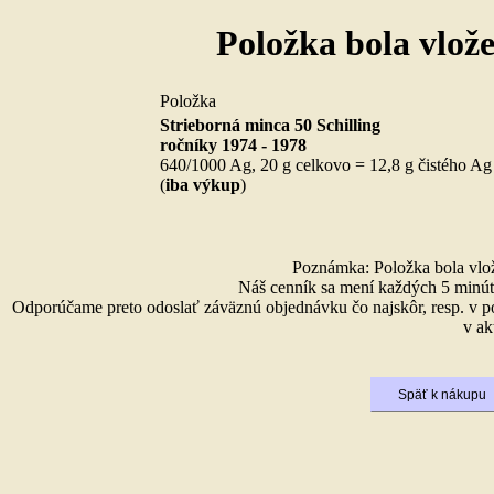
Položka bola vlož
Položka
Strieborná minca 50 Schilling
ročníky 1974 - 1978
640/1000 Ag, 20 g celkovo = 12,8 g čistého Ag
(
iba výkup
)
Poznámka: Položka bola vlože
Náš cenník sa mení každých 5 minút 
Odporúčame preto odoslať záväznú objednávku čo najskôr, resp. v p
v ak