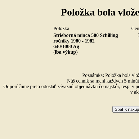
Položka bola vlož
Položka
Ce
Strieborná minca 500 Schilling
ročníky 1980 - 1982
640/1000 Ag
(
iba výkup
)
Poznámka: Položka bola vlože
Náš cenník sa mení každých 5 minút 
Odporúčame preto odoslať záväznú objednávku čo najskôr, resp. v p
v ak