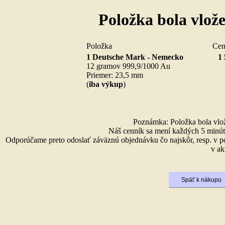
Položka bola vlož
Položka
Ce
1 Deutsche Mark - Nemecko
1 
12 gramov 999,9/1000 Au
Priemer: 23,5 mm
(
iba výkup
)
Poznámka: Položka bola vlože
Náš cenník sa mení každých 5 minút 
Odporúčame preto odoslať záväznú objednávku čo najskôr, resp. v p
v ak