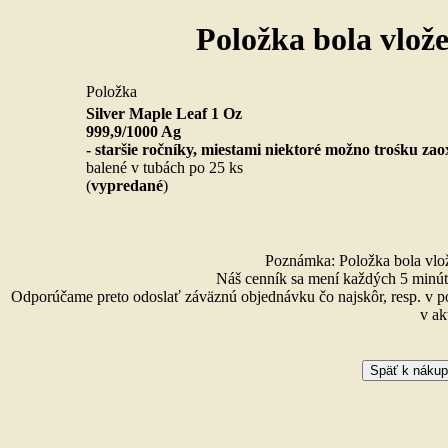
Položka bola vlož
Položka
Silver Maple Leaf 1 Oz
999,9/1000 Ag
- staršie ročníky, miestami niektoré možno trośku za
balené v tubách po 25 ks
(
vypredané
)
Poznámka: Položka bola vlože
Náš cenník sa mení každých 5 minút 
Odporúčame preto odoslať záväznú objednávku čo najskôr, resp. v p
v ak