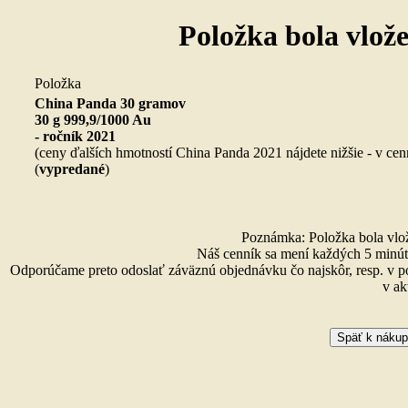
Položka bola vlož
Položka
China Panda 30 gramov
30 g 999,9/1000 Au
- ročník 2021
(ceny ďalších hmotností China Panda 2021 nájdete nižšie - v cen
(
vypredané
)
Poznámka: Položka bola vlože
Náš cenník sa mení každých 5 minút 
Odporúčame preto odoslať záväznú objednávku čo najskôr, resp. v p
v ak