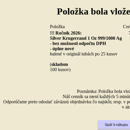
Položka bola vlož
Položka
Ce
!!! Ročník 2026:
Silver Krugerrand 1 Oz 999/1000 Ag
- bez možnosti odpočtu DPH
- úplne nové
balené v originál tubách po 25 kusov
(
skladom
100 kusov)
Poznámka: Položka bola vlože
Náš cenník sa mení každých 5 minút 
Odporúčame preto odoslať záväznú objednávku čo najskôr, resp. v p
v ak