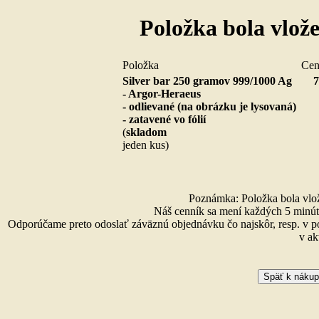
Položka bola vlož
Položka
Ce
Silver bar 250 gramov 999/1000 Ag
7
- Argor-Heraeus
- odlievané (na obrázku je lysovaná)
- zatavené vo fólií
(
skladom
jeden kus)
Poznámka: Položka bola vlože
Náš cenník sa mení každých 5 minút 
Odporúčame preto odoslať záväznú objednávku čo najskôr, resp. v p
v ak