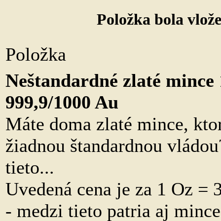
Položka bola vlož
Polo
Neštandardné zlaté mince
999,9/1000 Au
Máte doma zlaté mince, ktor
žiadnou štandardnou vládo
tieto...
Uvedená cena je za 1 Oz = 
- medzi tieto patria aj minc