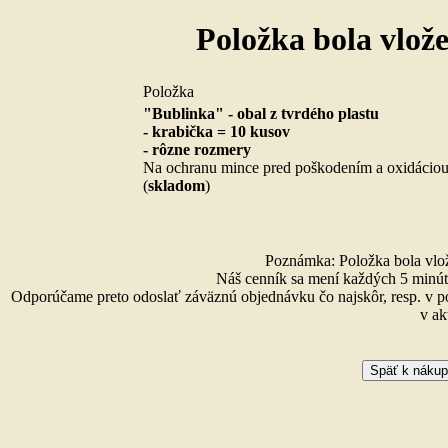
Položka bola vlož
Položka
"Bublinka" - obal z tvrdého plastu
- krabička = 10 kusov
- rôzne rozmery
Na ochranu mince pred poškodením a oxidácio
(
skladom
)
Poznámka: Položka bola vlože
Náš cenník sa mení každých 5 minút 
Odporúčame preto odoslať záväznú objednávku čo najskôr, resp. v p
v ak