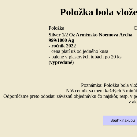
Položka bola vlož
Položka
C
Silver 1/2 Oz Arménsko Noemova Archa
999/1000 Ag
- ročník 2022
- cena platí už od jedného kusa
- balené v plastových tubách po 20 ks
(
vypredané
)
Poznámka: Položka bola vlože
Náš cenník sa mení každých 5 minút 
Odporúčame preto odoslať záväznú objednávku čo najskôr, resp. v p
v ak