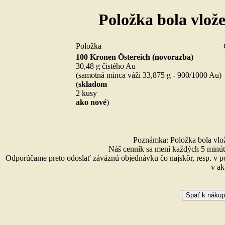
Položka bola vlož
Položka
100 Kronen Östereich (novorazba)
30,48 g čistého Au
(samotná minca váži 33,875 g - 900/1000 Au)
(
skladom
2 kusy
ako nové
)
Poznámka: Položka bola vlože
Náš cenník sa mení každých 5 minút 
Odporúčame preto odoslať záväznú objednávku čo najskôr, resp. v p
v ak