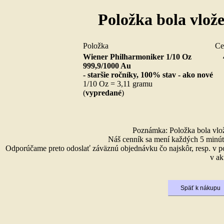
Položka bola vlož
Položka
Ce
Wiener Philharmoniker 1/10 Oz
999,9/1000 Au
- staršie ročníky, 100% stav - ako nové
1/10 Oz = 3,11 gramu
(
vypredané
)
Poznámka: Položka bola vlože
Náš cenník sa mení každých 5 minút 
Odporúčame preto odoslať záväznú objednávku čo najskôr, resp. v p
v ak