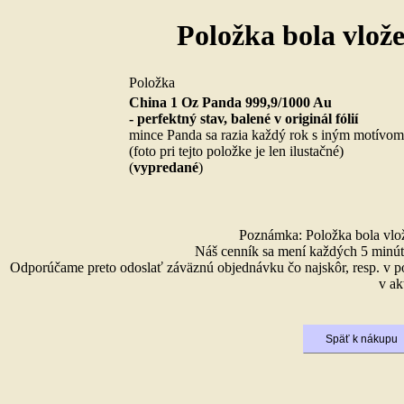
Položka bola vlož
Položka
China 1 Oz Panda 999,9/1000 Au
- perfektný stav, balené v originál fólií
mince Panda sa razia každý rok s iným motívom
(foto pri tejto položke je len ilustačné)
(
vypredané
)
Poznámka: Položka bola vlože
Náš cenník sa mení každých 5 minút 
Odporúčame preto odoslať záväznú objednávku čo najskôr, resp. v p
v ak