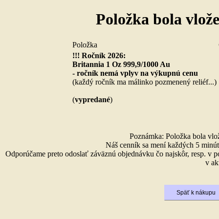
Položka bola vlož
Položka
!!! Ročník 2026:
Britannia 1 Oz 999,9/1000 Au
- ročník nemá vplyv na výkupnú cenu
(každý ročník ma málinko pozmenený reliéf...)
(
vypredané
)
Poznámka: Položka bola vlože
Náš cenník sa mení každých 5 minút 
Odporúčame preto odoslať záväznú objednávku čo najskôr, resp. v p
v ak