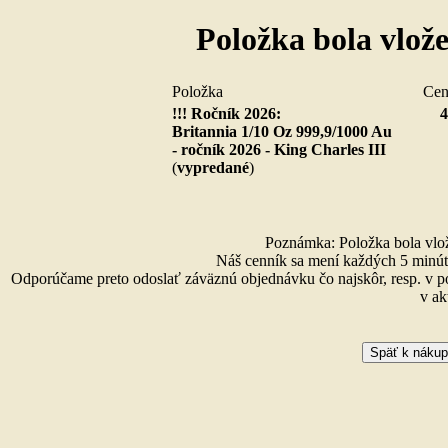
Položka bola vlož
Položka
Ce
!!! Ročník 2026:
4
Britannia 1/10 Oz 999,9/1000 Au
- ročník 2026 - King Charles III
(
vypredané
)
Poznámka: Položka bola vlože
Náš cenník sa mení každých 5 minút 
Odporúčame preto odoslať záväznú objednávku čo najskôr, resp. v p
v ak