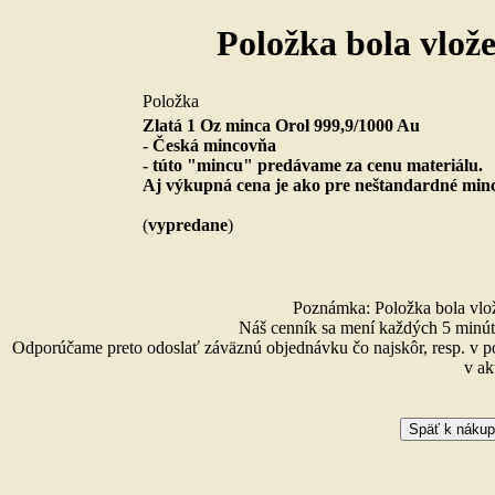
Položka bola vlož
Položka
Zlatá 1 Oz minca Orol 999,9/1000 Au
- Česká mincovňa
- túto "mincu" predávame za cenu materiálu.
Aj výkupná cena je ako pre neštandardné minc
(
vypredane
)
Poznámka: Položka bola vlože
Náš cenník sa mení každých 5 minút 
Odporúčame preto odoslať záväznú objednávku čo najskôr, resp. v p
v ak