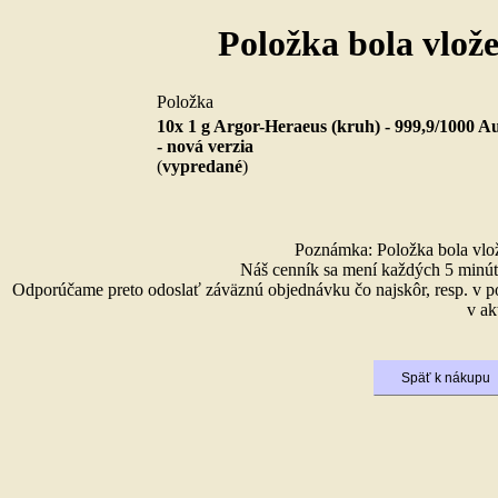
Položka bola vlož
Položka
10x 1 g Argor-Heraeus (kruh) - 999,9/1000 A
- nová verzia
(
vypredané
)
Poznámka: Položka bola vlože
Náš cenník sa mení každých 5 minút 
Odporúčame preto odoslať záväznú objednávku čo najskôr, resp. v p
v ak